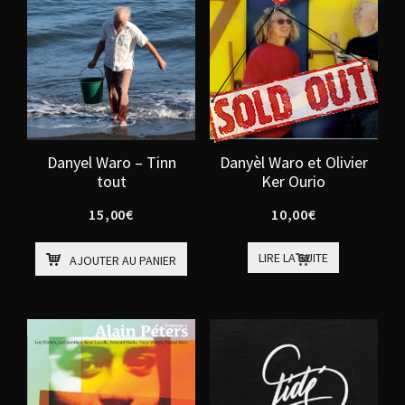
Danyel Waro – Tinn
Danyèl Waro et Olivier
tout
Ker Ourio
15,00
€
10,00
€
LIRE LA SUITE
AJOUTER AU PANIER