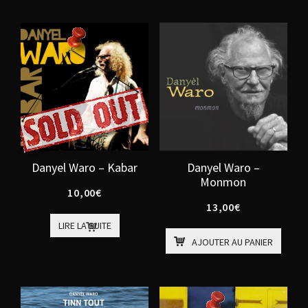
Danyel Waro – Kabar
Danyel Waro –
Monmon
10,00
€
13,00
€
LIRE LA SUITE
AJOUTER AU PANIER