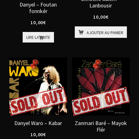
Danyel – Foutan
Lanbousir
fonnkér
10,00
€
10,00
€
AJOUTER AU PANIER
LIRE LA SUITE
Danyel Waro – Kabar
Zanmari Baré – Mayok
Flér
10,00
€