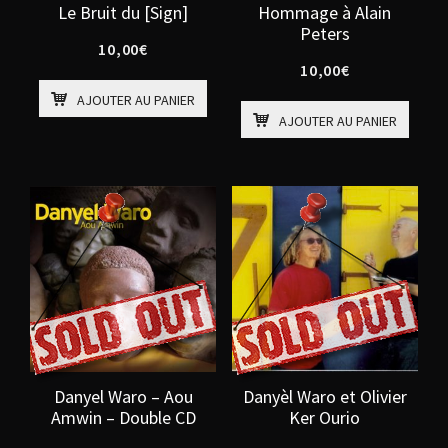
Le Bruit du [Sign]
Hommage à Alain
Peters
10,00
€
10,00
€
AJOUTER AU PANIER
AJOUTER AU PANIER
Danyel Waro – Aou
Danyèl Waro et Olivier
Amwin – Double CD
Ker Ourio