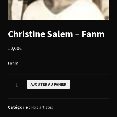
Christine Salem – Fanm
10,00
€
Fanm
quantité
AJOUTER AU PANIER
de
Christine
Salem
Catégorie :
Nos artistes
-
Fanm