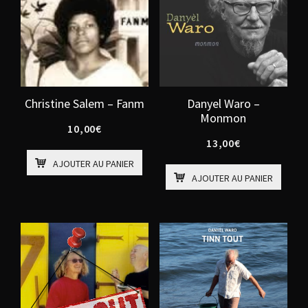
Christine Salem – Fanm
Danyel Waro –
Monmon
10,00
€
13,00
€
AJOUTER AU PANIER
AJOUTER AU PANIER